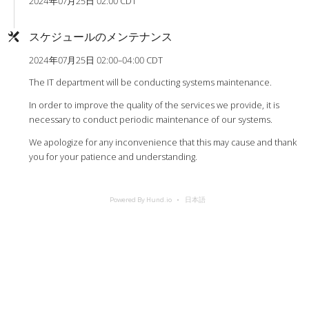
2024年07月25日 02:00 CDT
スケジュールのメンテナンス
2024年07月25日 02:00–04:00 CDT
The IT department will be conducting systems maintenance.
In order to improve the quality of the services we provide, it is
necessary to conduct periodic maintenance of our systems.
We apologize for any inconvenience that this may cause and thank
you for your patience and understanding.
Powered By Hund.io
日本語